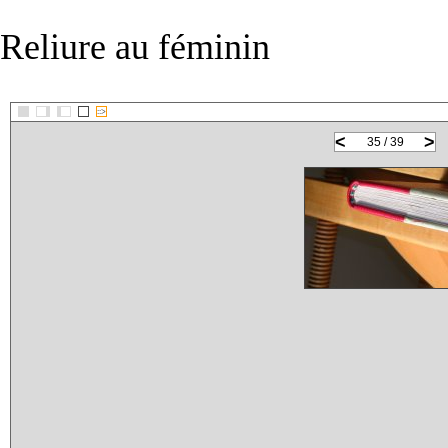
Reliure au féminin
::>
<
>
35 / 39