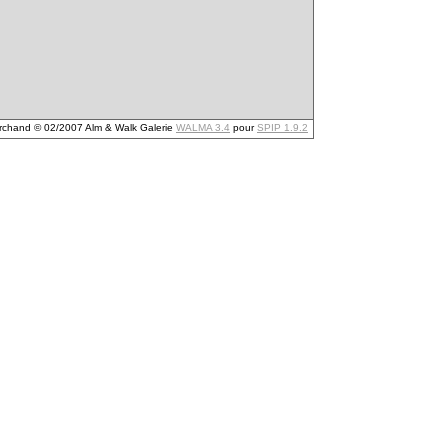
archand © 02/2007 Alm & Walk Galerie
WALMA 3.4
pour
SPIP 1.9.2