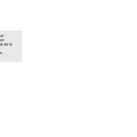
eur
 un
ue de la
on