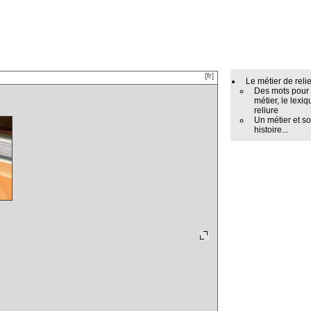
[fr]
Le métier de reli
Des mots pour
métier, le lexiq
reliure
Un métier et s
histoire...