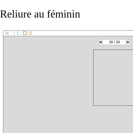
Reliure au féminin
::>
<
>
36 / 39