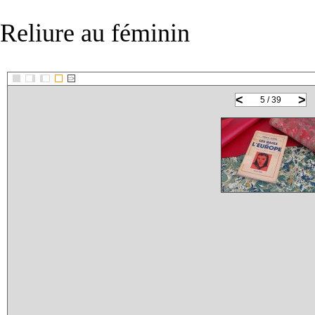
Reliure au féminin
::>
<
>
5 / 39