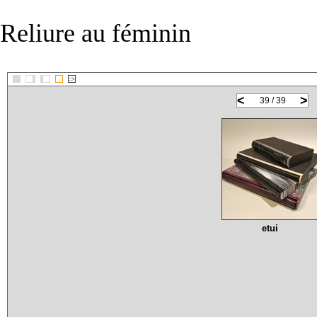
Reliure au féminin
::>
<
>
39 / 39
etui