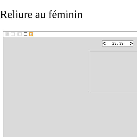
Reliure au féminin
::>
<
>
23 / 39