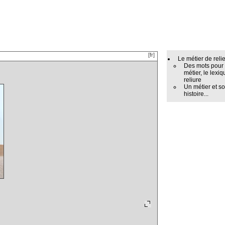
[fr]
Le métier de reli
Des mots pour
métier, le lexiq
reliure
Un métier et s
histoire...