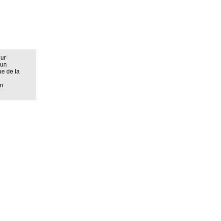
eur
 un
ue de la
on