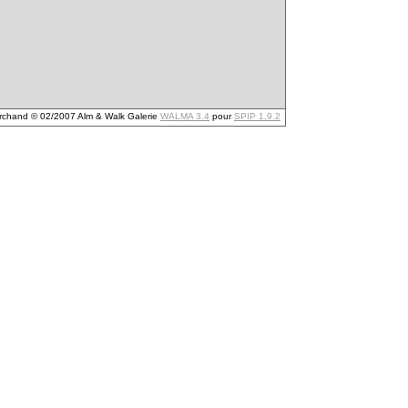
archand © 02/2007 Alm & Walk Galerie
WALMA 3.4
pour
SPIP 1.9.2