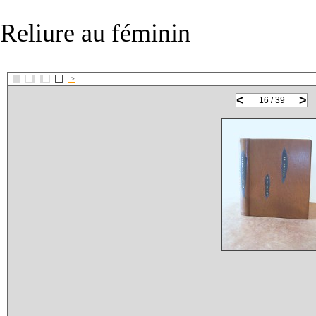
Reliure au féminin
::>
<
>
16 / 39