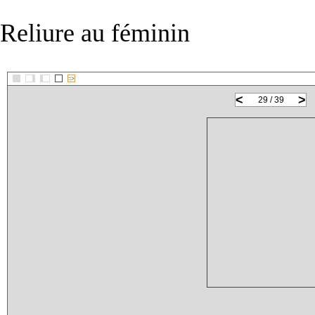
Reliure au féminin
::>
<
>
29 / 39