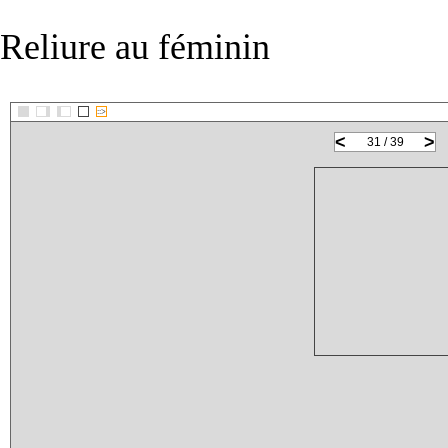
Reliure au féminin
::>
<
>
31 / 39