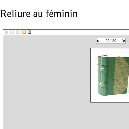
Reliure au féminin
::>
<
>
32 / 39