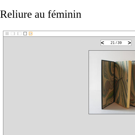
Reliure au féminin
::>
<
>
21 / 39