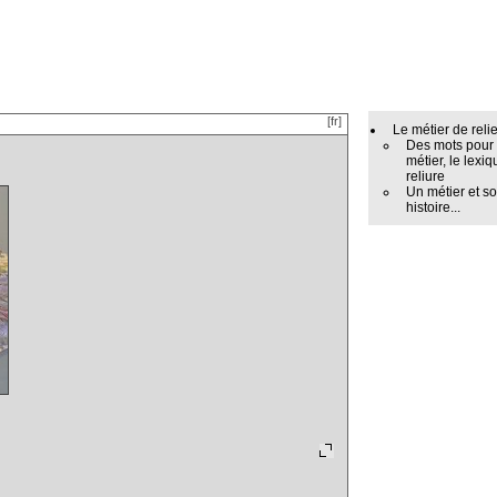
[fr]
Le métier de reli
Des mots pour
métier, le lexiq
reliure
Un métier et s
histoire...