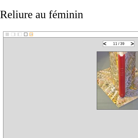
Reliure au féminin
::>
<
>
11 / 39