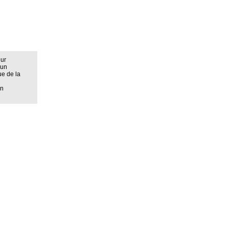
eur
 un
ue de la
on