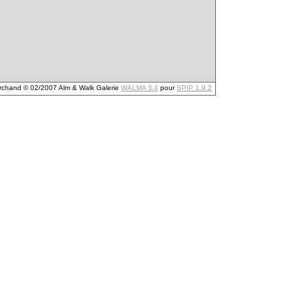
archand © 02/2007 Alm & Walk Galerie
WALMA 3.4
pour
SPIP 1.9.2