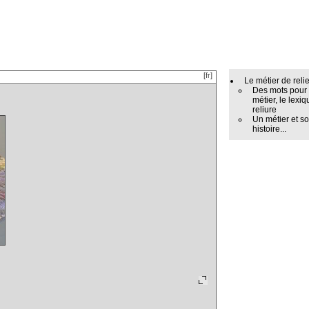
[fr]
Le métier de reli
Des mots pour
métier, le lexiq
reliure
Un métier et s
histoire...