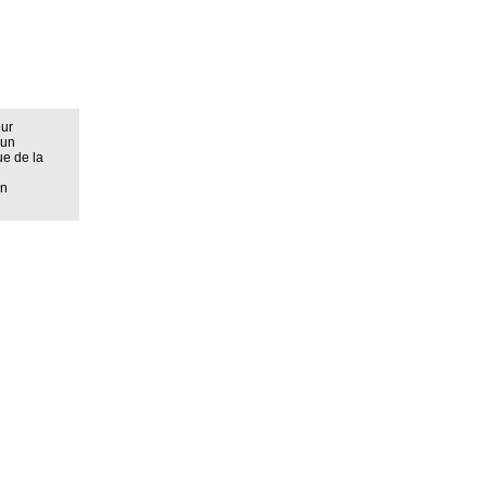
eur
 un
ue de la
on