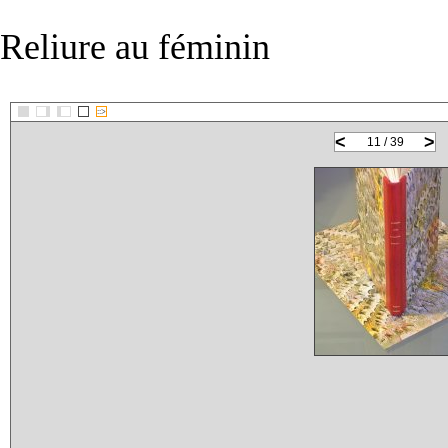
Reliure au féminin
::>
<
>
11 / 39