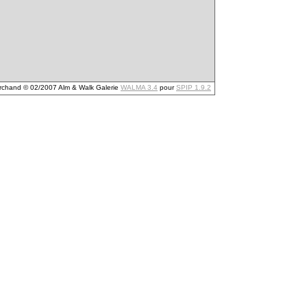
archand © 02/2007 Alm & Walk Galerie
WALMA 3.4
pour
SPIP 1.9.2