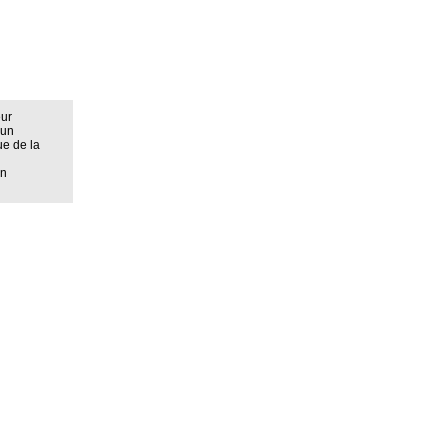
eur
 un
ue de la
on