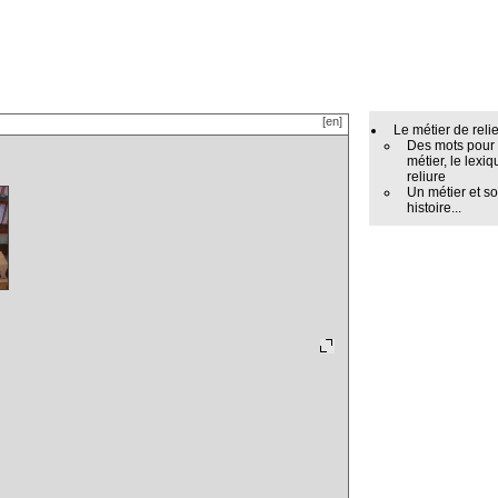
[en]
Le métier de reli
Des mots pour
métier, le lexiq
reliure
Un métier et s
histoire...