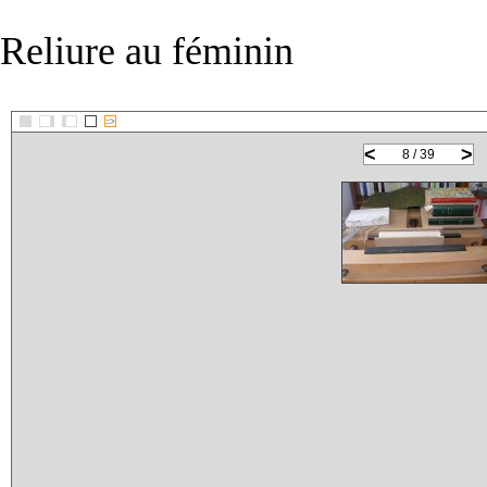
Reliure au féminin
::>
<
>
8 / 39