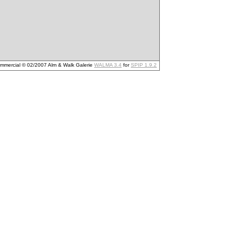
mmercial © 02/2007 Alm & Walk Galerie
WALMA 3.4
for
SPIP 1.9.2