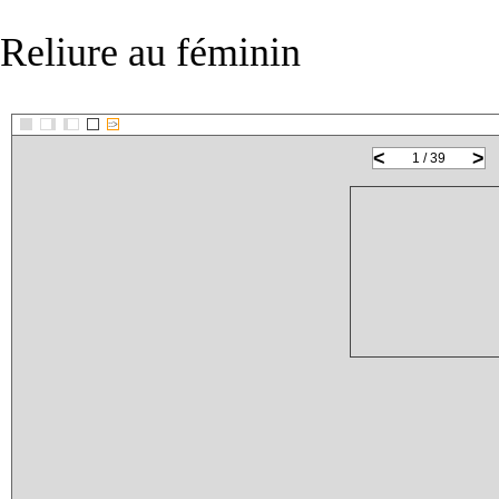
Reliure au féminin
::>
<
>
1 / 39