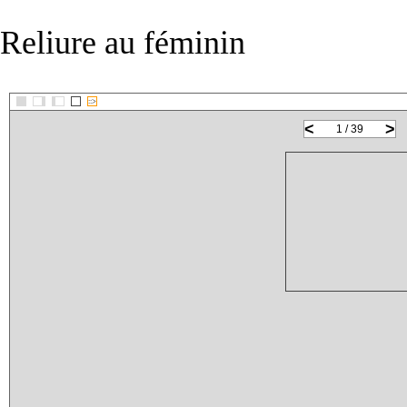
Reliure au féminin
::>
<
>
1 / 39