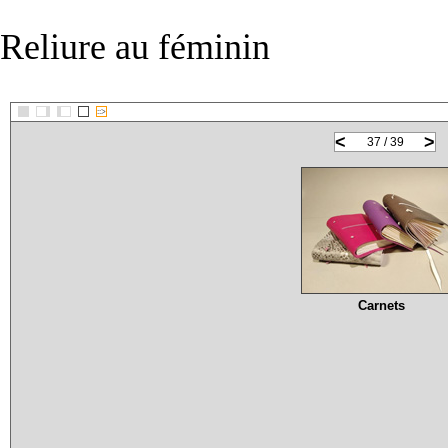
Reliure au féminin
::>
<
>
37 / 39
Carnets