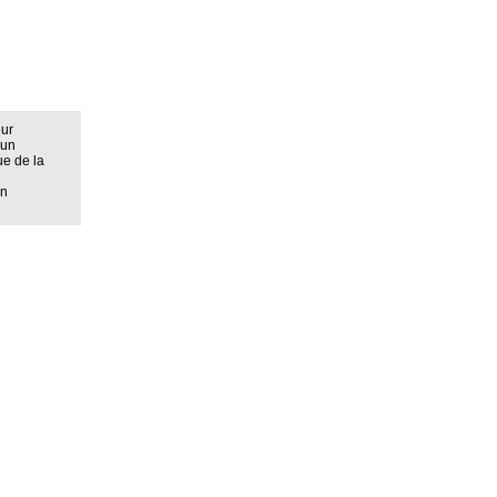
eur
 un
ue de la
on