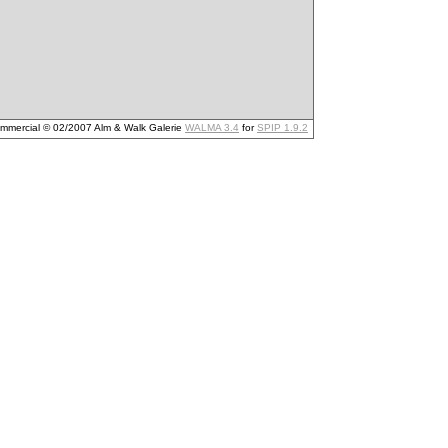
mmercial © 02/2007 Alm & Walk Galerie
WALMA 3.4
for
SPIP 1.9.2