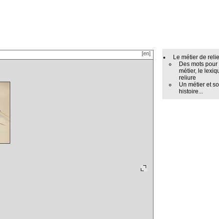
[en]
Le métier de reli
Des mots pour
métier, le lexiq
reliure
Un métier et s
histoire...