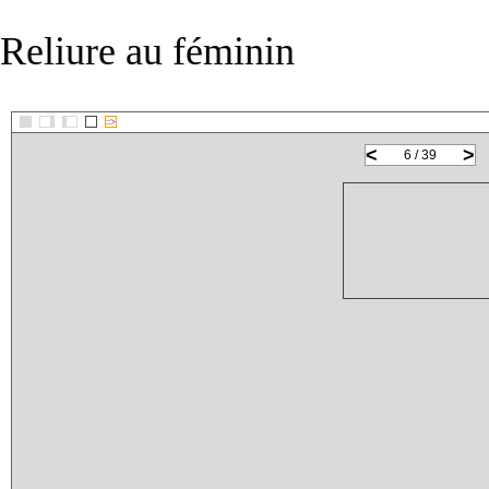
Reliure au féminin
::>
<
>
6 / 39