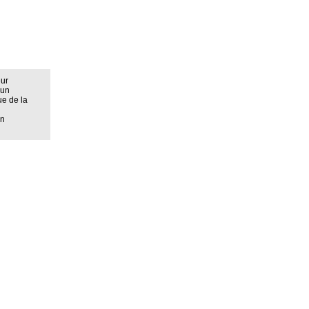
eur
 un
ue de la
on