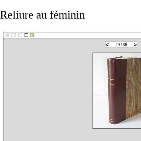
Reliure au féminin
::>
<
>
29 / 39