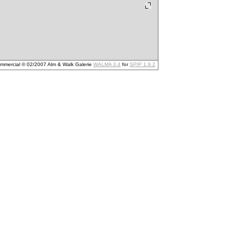
mmercial © 02/2007 Alm & Walk Galerie
WALMA 3.4
for
SPIP 1.9.2