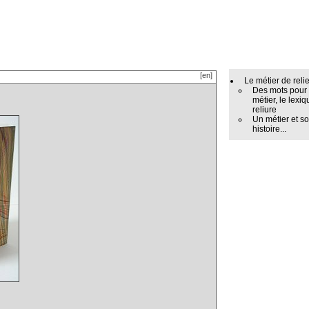
[en]
Le métier de reli
Des mots pour
métier, le lexiq
reliure
Un métier et s
histoire...