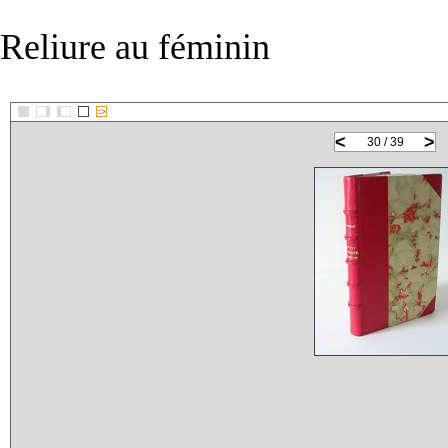
Reliure au féminin
::>
<
>
30 / 39