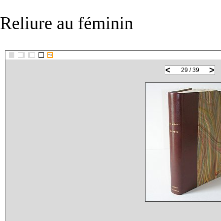
Reliure au féminin
::>
<
>
29 / 39