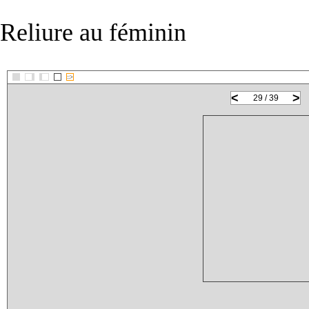
Reliure au féminin
::>
<
>
29 / 39