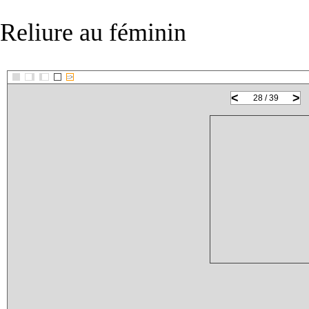
Reliure au féminin
::>
<
>
28 / 39