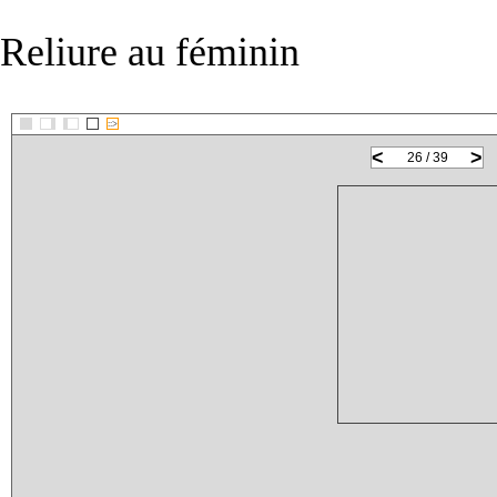
Reliure au féminin
::>
<
>
26 / 39