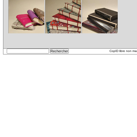
Carnets
etui
CopID libre non m
Carnet_2