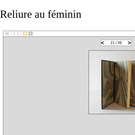
Reliure au féminin
::>
<
>
21 / 39