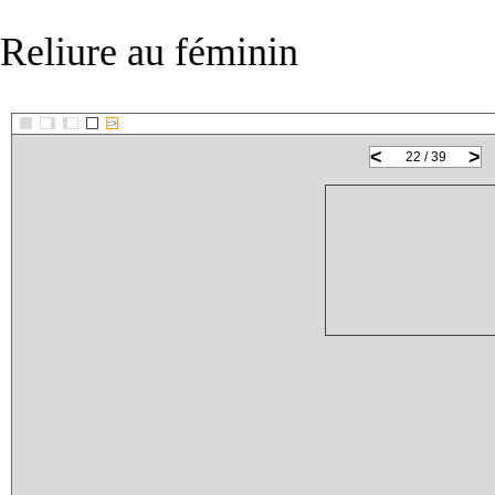
Reliure au féminin
::>
<
>
22 / 39