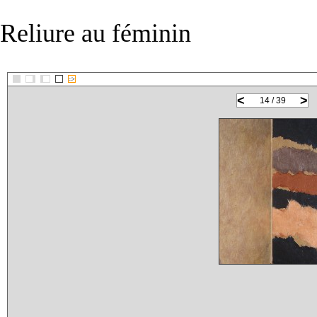
Reliure au féminin
::>
<
>
14 / 39