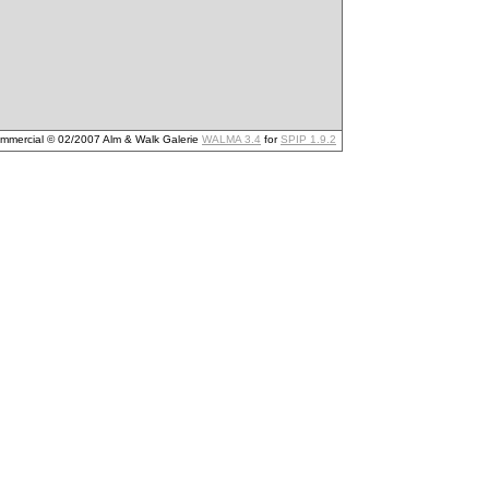
mmercial © 02/2007 Alm & Walk Galerie
WALMA 3.4
for
SPIP 1.9.2