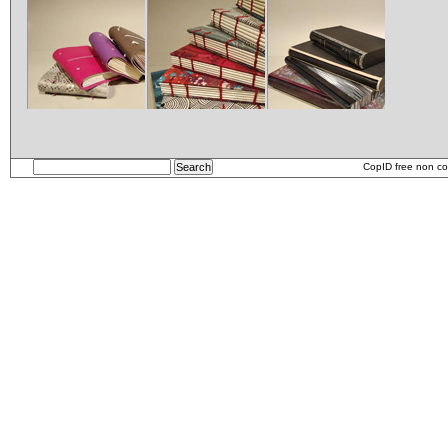
Carnets
etui
CopID free non co
Carnet_2