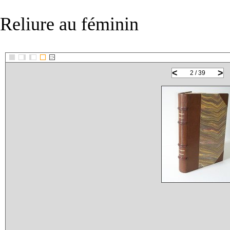
Reliure au féminin
::>
<
>
2 / 39