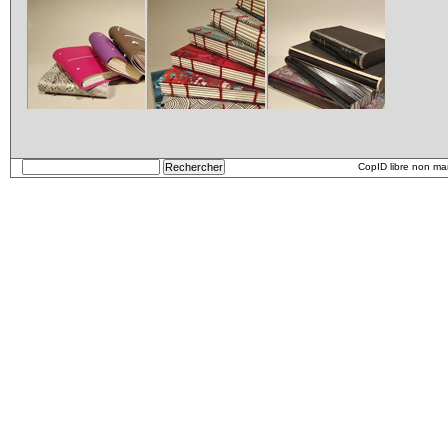
Carnets
etui
CopID libre non m
Carnet_2