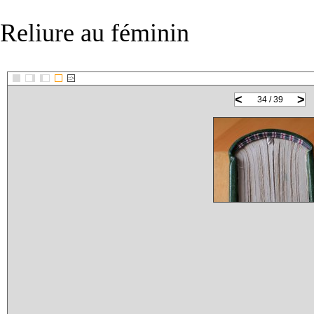
Reliure au féminin
::>
<
>
34 / 39