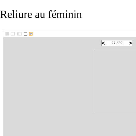
Reliure au féminin
::>
<
>
27 / 39