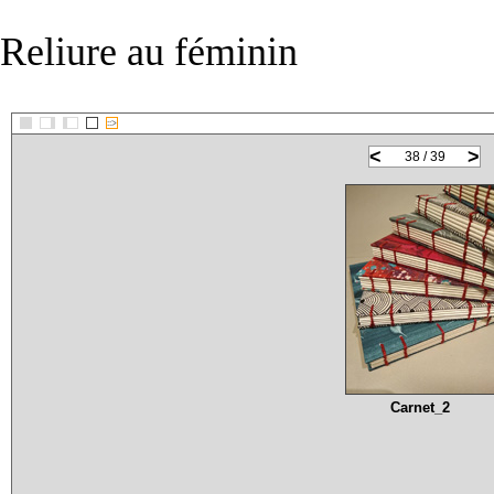
Reliure au féminin
::>
<
>
38 / 39
Carnet_2