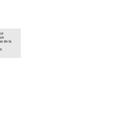
eur
 un
ue de la
on