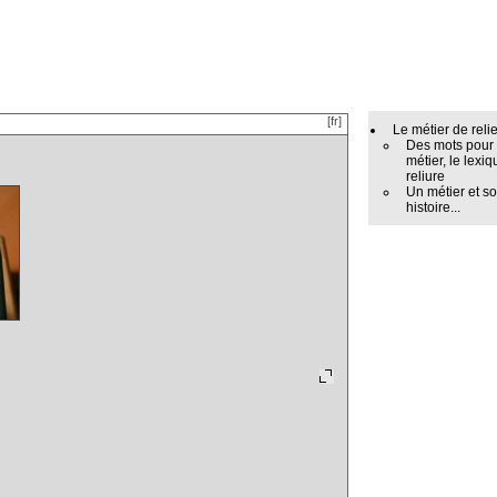
[fr]
Le métier de reli
Des mots pour
métier, le lexiq
reliure
Un métier et s
histoire...