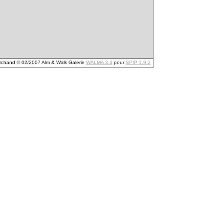
archand © 02/2007 Alm & Walk Galerie
WALMA 3.4
pour
SPIP 1.9.2