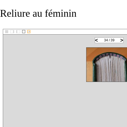
Reliure au féminin
::>
<
>
34 / 39