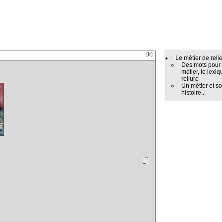
[fr]
Le métier de reli
Des mots pour
métier, le lexiq
reliure
Un métier et s
histoire...