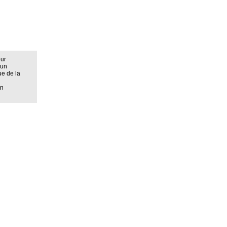
eur
 un
ue de la
on