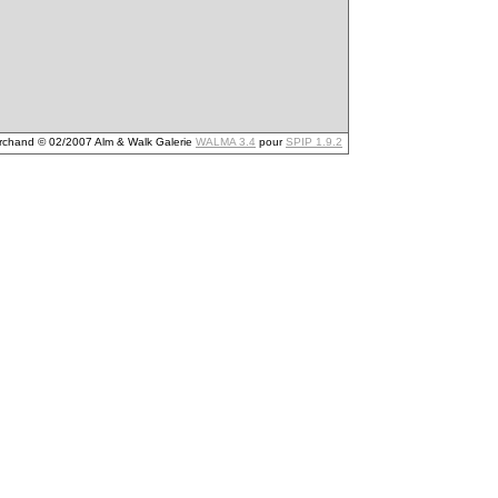
archand © 02/2007 Alm & Walk Galerie
WALMA 3.4
pour
SPIP 1.9.2