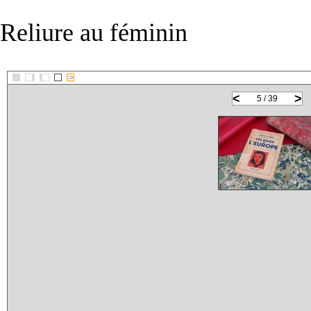
Reliure au féminin
::>
<
>
5 / 39