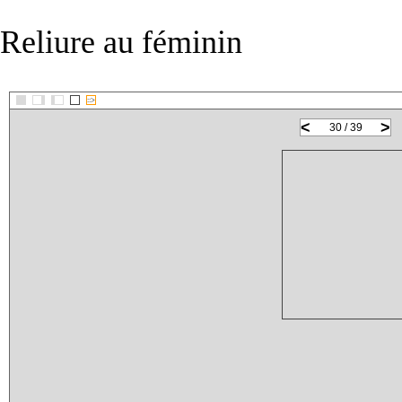
Reliure au féminin
::>
<
>
30 / 39