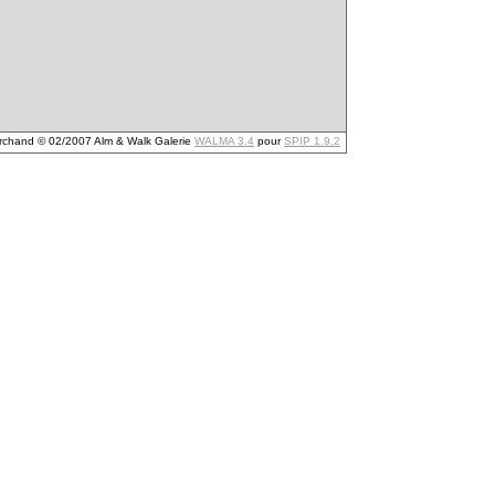
archand © 02/2007 Alm & Walk Galerie
WALMA 3.4
pour
SPIP 1.9.2