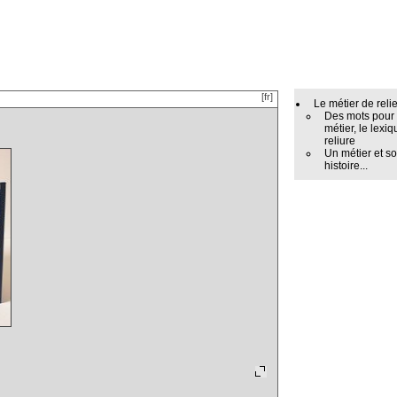
[fr]
Le métier de reli
Des mots pour
métier, le lexiq
reliure
Un métier et s
histoire...