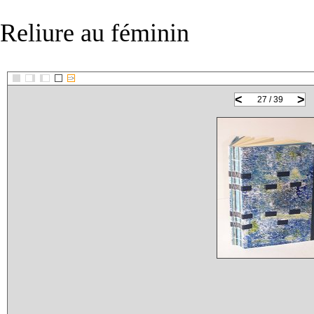
Reliure au féminin
::>
<
>
27 / 39