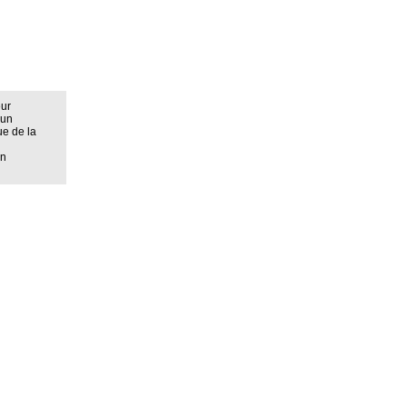
eur
 un
ue de la
on