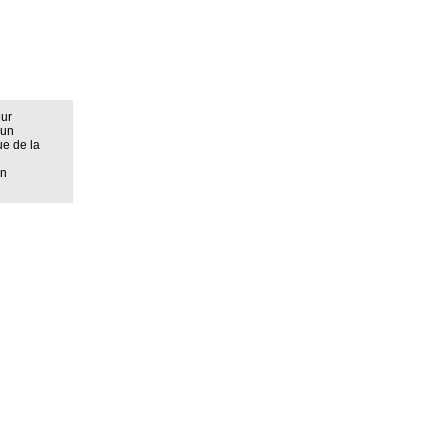
eur
 un
ue de la
on