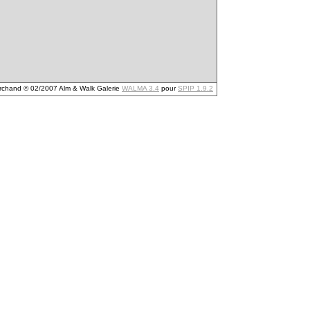
archand © 02/2007 Alm & Walk Galerie
WALMA 3.4
pour
SPIP 1.9.2