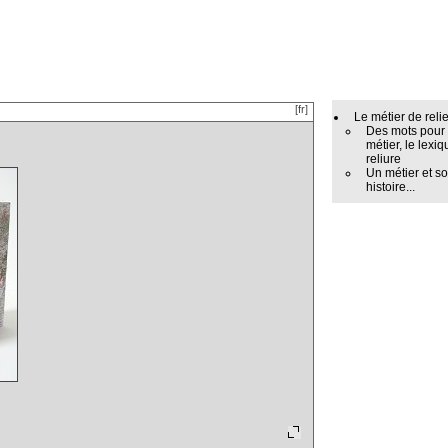
[fr]
Le métier de reli
Des mots pour
métier, le lexiq
reliure
Un métier et s
histoire...