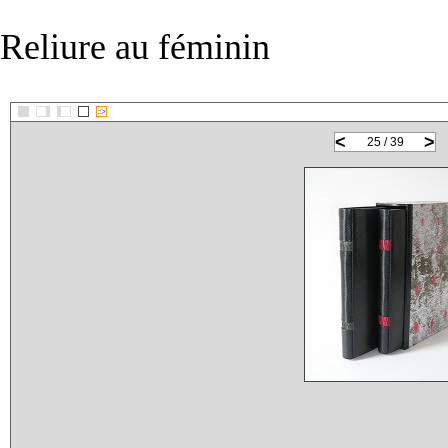
Reliure au féminin
::>
<
>
25 / 39