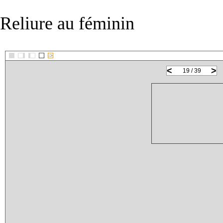
Reliure au féminin
::>
<
>
19 / 39