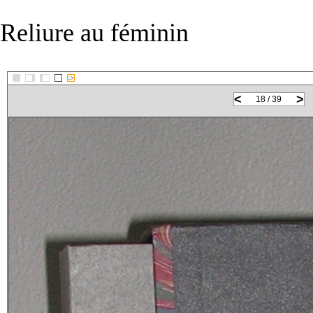
Reliure au féminin
::>
<
>
18 / 39