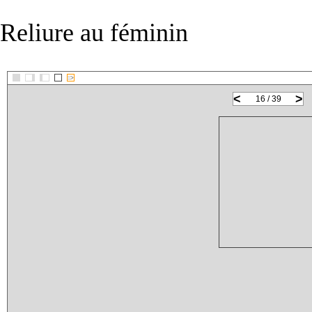
Reliure au féminin
::>
<
>
16 / 39