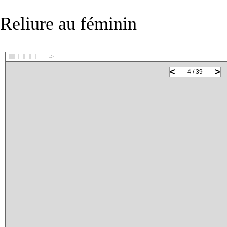
Reliure au féminin
::>
<
>
4 / 39