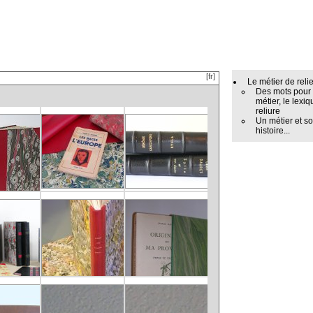
[fr]
Le métier de reli
Des mots pour
métier, le lexiq
reliure
Un métier et s
histoire...