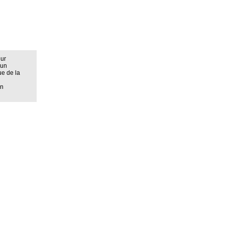
eur
 un
ue de la
on