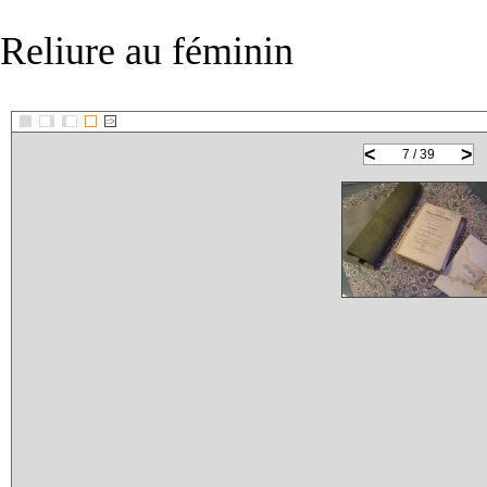
Reliure au féminin
::>
<
>
7 / 39