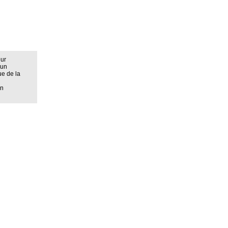
eur
 un
ue de la
on