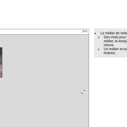
[en]
Le métier de reli
Des mots pour
métier, le lexiq
reliure
Un métier et s
histoire...