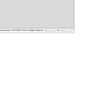
mmercial © 02/2007 Alm & Walk Galerie
WALMA 3.4
for
SPIP 1.9.2