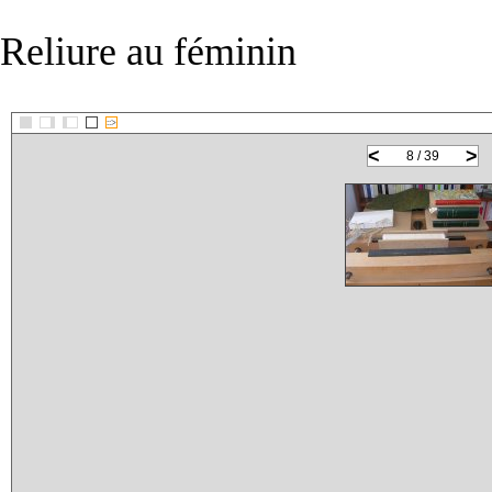
Reliure au féminin
::>
<
>
8 / 39