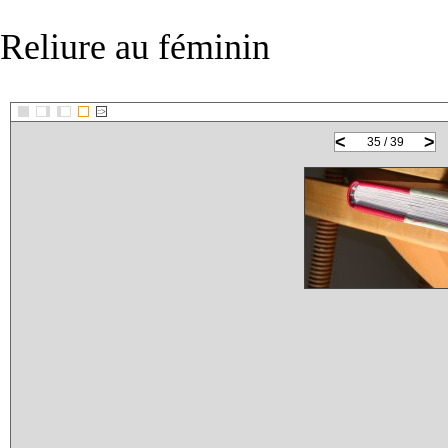
Reliure au féminin
::>
<
>
35 / 39