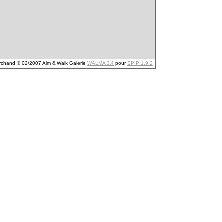
archand © 02/2007 Alm & Walk Galerie
WALMA 3.4
pour
SPIP 1.9.2