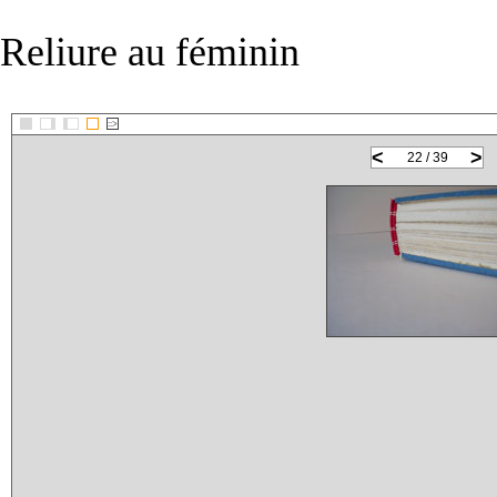
Reliure au féminin
::>
<
>
22 / 39