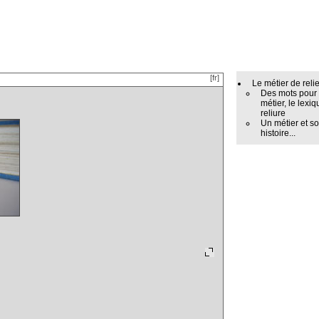
[fr]
Le métier de reli
Des mots pour
métier, le lexiq
reliure
Un métier et s
histoire...