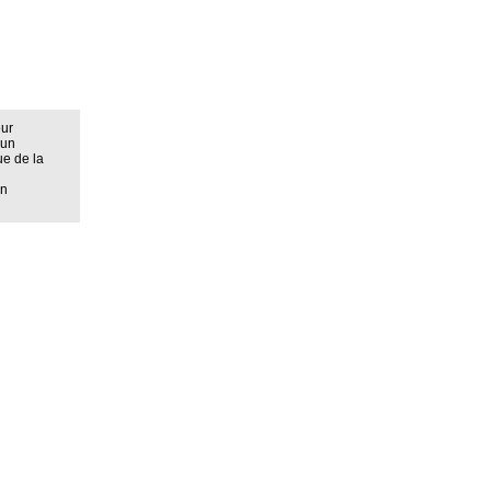
eur
 un
ue de la
on