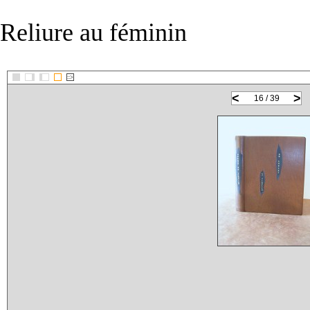
Reliure au féminin
::>
<
>
16 / 39