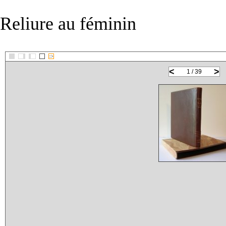
Reliure au féminin
::>
<
>
1 / 39