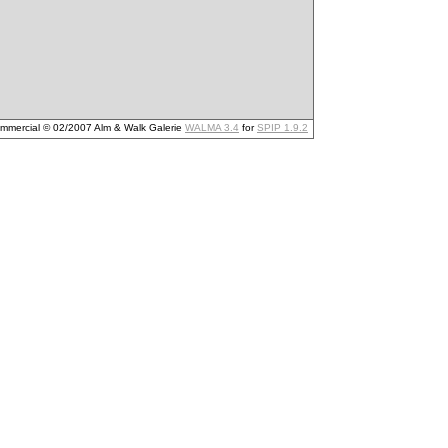
mmercial © 02/2007 Alm & Walk Galerie
WALMA 3.4
for
SPIP 1.9.2