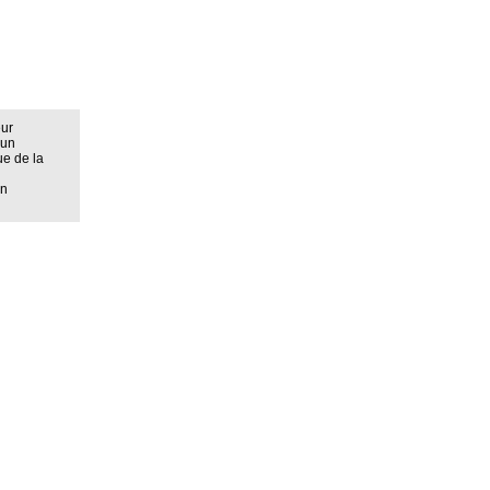
eur
 un
ue de la
on