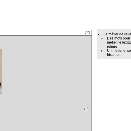
[en]
Le métier de reli
Des mots pour
métier, le lexiq
reliure
Un métier et s
histoire...