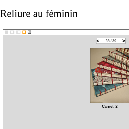
Reliure au féminin
::>
<
>
38 / 39
Carnet_2